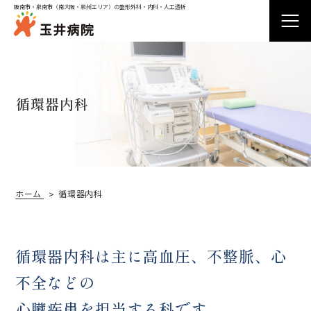
阪南市・泉南市（南大阪・泉州エリア）の整形外科・内科・人工透析
循環器内科
外来受診
入院
ホーム
循環器内科
病院紹介
循環器内科は主に高血圧、不整脈、心
診療科
不全などの
心臓疾患を担当する科です。