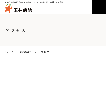
阪南市・泉南市（南大阪・泉州エリア）の整形外科・内科・人工透析
アクセス
外来受診
ホーム
病院紹介
アクセス
入院
病院紹介
診療科