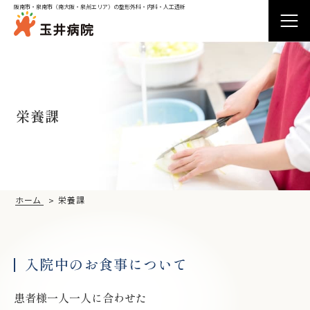
阪南市・泉南市（南大阪・泉州エリア）の整形外科・内科・人工透析
外来受診
栄養課
入院
ホーム
栄養課
病院紹介
診療科
入院中のお食事について
患者様一人一人に合わせた